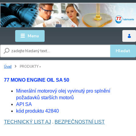
Menu
Hledat
Úvod
PRODUKTY »
77 MONO ENGINE OIL SA 50
Minerální motorový olej vyvinutý pro splnění
požadavků starších motorů
API SA
kód produktu 42840
TECHNICKÝ LIST AJ
.
BEZPEČNOSTNÍ LIST