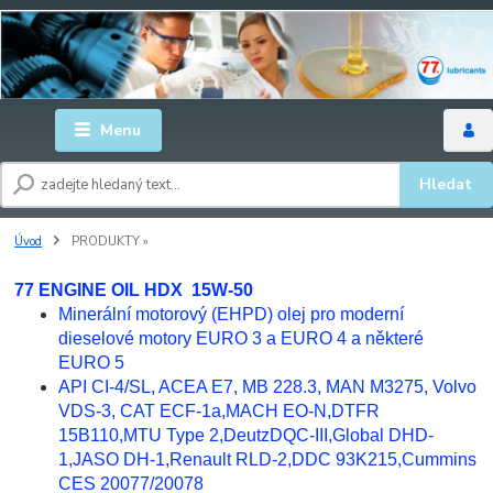
Menu
Hledat
Úvod
PRODUKTY »
77 ENGINE OIL HDX 15W-50
Minerální motorový (EHPD) olej pro moderní
dieselové motory EURO 3 a EURO 4 a některé
EURO 5
API CI-4/SL, ACEA E7, MB 228.3, MAN M3275, Volvo
VDS-3, CAT ECF-1a,MACH EO-N,DTFR
15B110,MTU Type 2,DeutzDQC-III,Global DHD-
1,JASO DH-1,Renault RLD-2,DDC 93K215,Cummins
CES 20077/20078