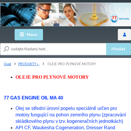
Menu
Hledat
Úvod
PRODUKTY »
OLEJE PRO PLYNOVÉ MOTORY
OLEJE PRO PLYNOVÉ MOTORY
77 GAS ENGINE OIL MA 40
Olej se střední úrovní popelu speciálně určen pro
motory fungující na pohon zemního plynu (zpracování
skládkového plynu v tzv. kogeneračních jednotkách)
API CF, Waukesha Cogeneration, Dresser Rand