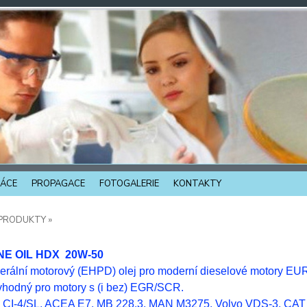
ÁCE
PROPAGACE
FOTOGALERIE
KONTAKTY
PRODUKTY »
NE OIL HDX 20W-50
erální motorový (EHPD) olej pro moderní dieselové motory E
vhodný pro motory s (i bez) EGR/SCR.
 CI-4/SL, ACEA E7, MB 228.3, MAN M3275, Volvo VDS-3, CA