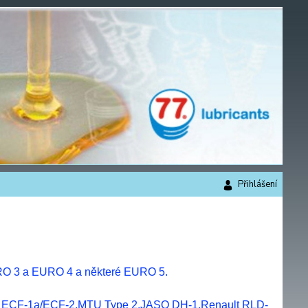
Přihlášení
URO 3 a EURO 4 a některé EURO 5.
T ECF-1a/ECF-2,MTU Type 2,JASO DH-1,Renault RLD-