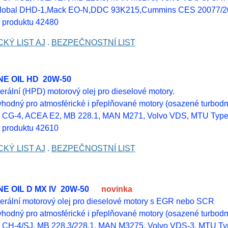
lobal DHD-1,Mack EO-N,DDC 93K215,Cummins CES 20077/200
 produktu 42480
KÝ LIST AJ
.
BEZPEČNOSTNÍ LIST
NE OIL HD 20W-50
erální (HPD) motorový olej pro dieselové motory.
vhodný pro atmosférické i přeplňované motory (osazené turbo
 CG-4, ACEA E2, MB 228.1, MAN M271, Volvo VDS, MTU Type
 produktu 42610
KÝ LIST AJ
.
BEZPEČNOSTNÍ LIST
INE OIL D MX IV 20W-50
novinka
erální motorový olej pro dieselové motory s EGR nebo SCR
vhodný pro atmosférické i přeplňované motory (osazené turbo
 CH-4/SJ, MB 228.3/228.1, MAN M3275, Volvo VDS-3, MTU Ty