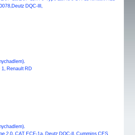
78,Deutz DQC-III,
dmychadlem).
 1, Renault RD
dmychadlem).
pe 2.0, CAT ECF-1a, Deutz DQC-II, Cummins CES