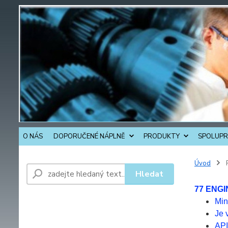
O NÁS
DOPORUČENÉ NÁPLNĚ
PRODUKTY
SPOLUPR
Úvod
Hledat
77 ENGI
Min
Je 
API