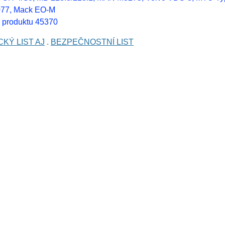
77, Mack EO-M
 produktu 45370
KÝ LIST AJ
.
BEZPEČNOSTNÍ LIST