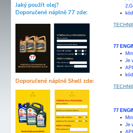
Jaký použít olej?
2,G
Doporučené náplně 77 zde:
kód
TECHNIC
77 ENGI
Min
Je 
API
kód
Doporučené náplně Shell zde:
TECHNIC
77 ENG
Min
Je 
API