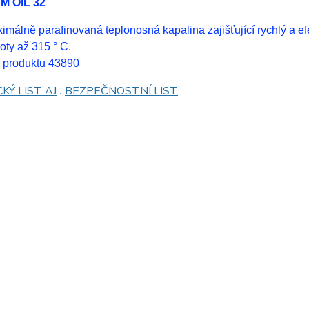
M OIL 32
imálně parafinovaná teplonosná kapalina zajišťující rychlý a efe
loty až 315 ° C.
 produktu 43890
KÝ LIST AJ
BEZPEČNOSTNÍ LIST
.