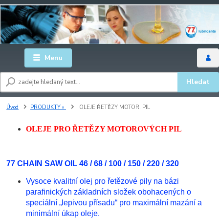
Menu
Hledat
Úvod
PRODUKTY »
OLEJE ŘETĚZY MOTOR. PIL
OLEJE PRO ŘETĚZY MOTOROVÝCH PIL
77 CHAIN SAW OIL 46 / 68 / 100 / 150 / 220 / 320
Vysoce kvalitní olej pro řetězové pily na bázi
parafinických základních složek obohacených o
speciální „lepivou přísadu“ pro maximální mazání a
minimální úkap oleje.