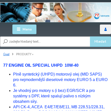
Menu
Hledat
Úvod
PRODUKTY »
77 ENGINE OIL SPECIAL UHPD 10W-40
Plně syntetický (UHPD) motorový olej (MID SAPS)
pro nejmodernější dieselové motory EURO 5 a EURO
6.
Je vhodný pro motory s (i bez) EGR/SCR a pro
systémy s DPF, které spalují palivo s nízkým
obsahem síry.
API CK-4, ACEA E4/E7/E8/E11, MB 228.51/228.31,