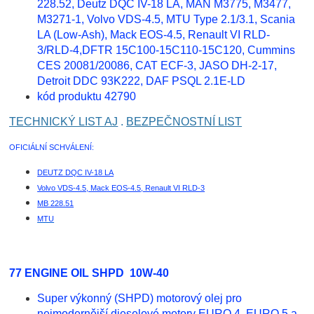
228.52, Deutz DQC IV-18 LA, MAN M3775, M3477,
M3271-1, Volvo VDS-4.5, MTU Type 2.1/3.1, Scania
LA (Low-Ash), Mack EOS-4.5, Renault VI RLD-
3/RLD-4,DFTR 15C100-15C110-15C120, Cummins
CES 20081/20086, CAT ECF-3, JASO DH-2-17,
Detroit DDC 93K222, DAF PSQL 2.1E-LD
kód produktu 42790
TECHNICKÝ LIST AJ
.
BEZPEČNOSTNÍ LIST
OFICIÁLNÍ SCHVÁLENÍ:
DEUTZ DQC IV-18 LA
Volvo VDS-4.5, Mack EOS-4.5, Renault VI RLD-3
MB 228.51
MTU
77 ENGINE OIL SHPD 10W-40
Super výkonný (SHPD) motorový olej pro
nejmodernější dieselové motory EURO 4, EURO 5 a