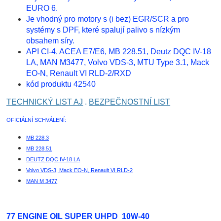
EURO 6.
Je vhodný pro motory s (i bez) EGR/SCR a pro
systémy s DPF, které spalují palivo s nízkým
obsahem síry.
API CI-4, ACEA E7/E6, MB 228.51, Deutz DQC IV-18
LA, MAN M3477, Volvo VDS-3, MTU Type 3.1, Mack
EO-N, Renault VI RLD-2/RXD
kód produktu 42540
TECHNICKÝ LIST AJ
.
BEZPEČNOSTNÍ LIST
OFICIÁLNÍ SCHVÁLENÍ:
MB 228.3
MB 228.51
DEUTZ DQC IV-18 LA
Volvo VDS-3, Mack EO-N, Renault VI RLD-2
MAN M 3477
77 ENGINE OIL SUPER UHPD 10W-40