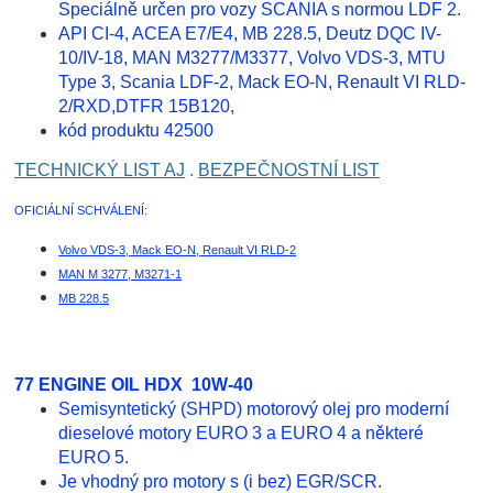
Speciálně určen pro vozy SCANIA s normou LDF 2.
API CI-4, ACEA E7/E4, MB 228.5, Deutz DQC IV-
10/IV-18, MAN M3277/M3377, Volvo VDS-3, MTU
Type 3, Scania LDF-2, Mack EO-N, Renault VI RLD-
2/RXD,DTFR 15B120,
kód produktu 42500
TECHNICKÝ LIST AJ
.
BEZPEČNOSTNÍ LIST
OFICIÁLNÍ SCHVÁLENÍ:
Volvo VDS-3, Mack EO-N, Renault VI RLD-2
MAN M 3277, M3271-1
MB 228.5
77 ENGINE OIL HDX 10W-40
Semisyntetický (SHPD) motorový olej pro moderní
dieselové motory EURO 3 a EURO 4 a některé
EURO 5.
Je vhodný pro motory s (i bez) EGR/SCR.