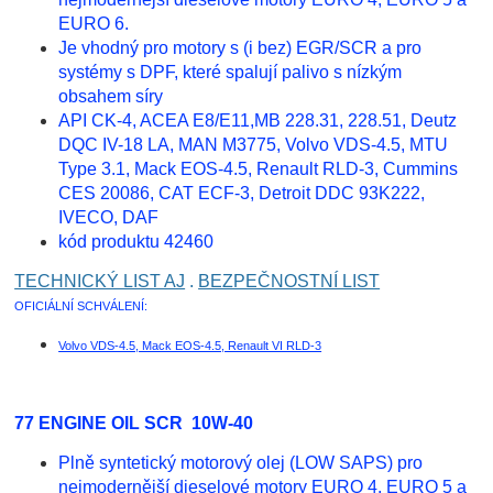
EURO 6.
Je vhodný pro motory s (i bez) EGR/SCR a pro
systémy s DPF, které spalují palivo s nízkým
obsahem síry
API CK-4, ACEA E8/E11,MB 228.31, 228.51, Deutz
DQC IV-18 LA, MAN M3775, Volvo VDS-4.5, MTU
Type 3.1, Mack EOS-4.5, Renault RLD-3, Cummins
CES 20086, CAT ECF-3, Detroit DDC 93K222,
IVECO, DAF
kód produktu 42460
TECHNICKÝ LIST AJ
.
BEZPEČNOSTNÍ LIST
OFICIÁLNÍ SCHVÁLENÍ:
Volvo VDS-4.5, Mack EOS-4.5, Renault VI RLD-3
77 ENGINE OIL SCR 10W-40
Plně syntetický motorový olej (LOW SAPS) pro
nejmodernější dieselové motory EURO 4, EURO 5 a