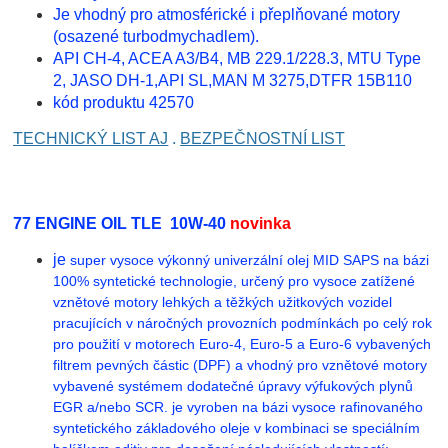
Je vhodný pro atmosférické i přeplňované motory
(osazené turbodmychadlem).
API CH-4, ACEA A3/B4, MB 229.1/228.3, MTU Type
2, JASO DH-1,API SL,MAN M 3275,DTFR 15B110
kód produktu 42570
TECHNICKÝ LIST AJ
.
BEZPEČNOSTNÍ LIST
77 ENGINE OIL TLE 10W-40
novinka
je
super vysoce výkonný univerzální olej MID SAPS na bázi
100% syntetické technologie, určený pro vysoce zatížené
vznětové motory lehkých a těžkých užitkových vozidel
pracujících v náročných provozních podmínkách po celý rok
pro použití v motorech Euro-4, Euro-5 a Euro-6 vybavených
filtrem pevných částic (DPF) a vhodný pro vznětové motory
vybavené systémem dodatečné úpravy výfukových plynů
EGR a/nebo SCR. je vyroben na bázi vysoce rafinovaného
syntetického základového oleje v kombinaci se speciálním