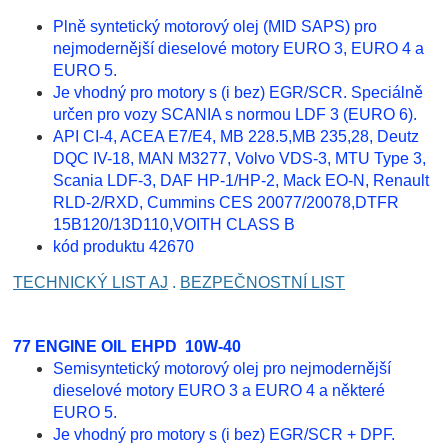
Plně syntetický motorový olej (MID SAPS) pro
nejmodernější dieselové motory EURO 3, EURO 4 a
EURO 5.
Je vhodný pro motory s (i bez) EGR/SCR. Speciálně
určen pro vozy SCANIA s normou LDF 3 (EURO 6).
API CI-4, ACEA E7/E4, MB 228.5,MB 235,28, Deutz
DQC IV-18, MAN M3277, Volvo VDS-3, MTU Type 3,
Scania LDF-3, DAF HP-1/HP-2, Mack EO-N, Renault
RLD-2/RXD, Cummins CES 20077/20078,DTFR
15B120/13D110,VOITH CLASS B
kód produktu 42670
TECHNICKÝ LIST AJ
.
BEZPEČNOSTNÍ LIST
77 ENGINE OIL EHPD 10W-40
Semisyntetický motorový olej pro nejmodernější
dieselové motory EURO 3 a EURO 4 a některé
EURO 5.
Je vhodný pro motory s (i bez) EGR/SCR + DPF.