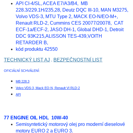
API CI-4/SL, ACEA E7/A3/B4, MB
228.3/229.1H/235,28, Deutz DQC III-10, MAN M3275,
Volvo VDS-3, MTU Type 2, MACK EO-N/EO-M+,
Renault RLD-2, Cummins CES 20077/20078, CAT
ECF-1a/ECF-2, JASO DH-1, Global DHD-1, Detroit
DDC 93K215,ALISSON TES-439,VOITH
RETARDER B,
kód produktu 42550
TECHNICKÝ LIST AJ
.
BEZPEČNOSTNÍ LIST
OFICIÁLNÍ SCHVÁLENÍ:
MB 228.3
Volvo VDS-3, Mack EO-N, Renault VI RLD-2
API
77 ENGINE OIL HDL 10W-40
Semisyntetický motorový olej pro moderní dieselové
motory EURO 2 a EURO 3.