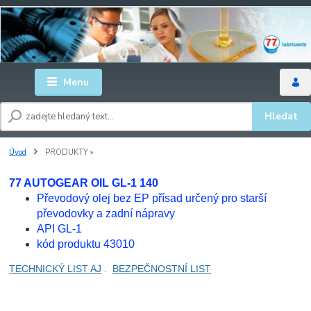
Menu
Hledat
Úvod
PRODUKTY »
77 AUTOGEAR OIL GL-1 140
Převodový olej bez EP přísad určený pro starší
převodovky a zadní nápravy
API GL-1
kód produktu 43010
TECHNICKÝ LIST AJ
.
BEZPEČNOSTNÍ LIST