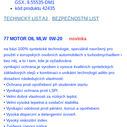
GSX, 9.55535-DM1
kód produktu 42435
TECHNICKÝ LIST AJ
.
BEZPEČNOSTNÍ LIST
77 MOTOR OIL MLW 0W-20
novinka
na bázi 100% syntetické technologie, speciálně navržený pro
použití v evropských osobních automobilech s turbodmychadlem i
bez něj, a to i tam, kde je vyžadována
vynikající ochrana,
je vyroben z vysoce kvalitních syntetických
základových olejů v kombinaci s unikátní technologií aditiv pro
dosažení následujících vlastností:
• Ochrana proti opotřebení při studeném startu.
• Vynikající ochrana proti LSPI.
• Velmi dobré vlastnosti za nízkých teplot.
• Velmi vysoká tepelná a oxidační stabilita.
• Vynikající odolnost proti pěnění, korozi a opotřebení.
• Vysoká disperzní a detergentní úroveň.
• Vysoký viskozitní index.
• Zvýšená úspora paliva.