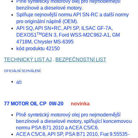
Plně syntetický motorový olej pro nejmodernější
benzínové a dieselové motory.
Splňuje nejnovější normu API SN-RC a další normy
pro originální náplně (OEM).
API SQ, API SN+RC, API SP, ILSAC GF-7A,
TM
DEXOS1
GEN 3, Ford WSS-M2C962-A1, GM
4718M, Chrysler MS-6395
kód produktu 42150
TECHNICKÝ LIST AJ
.
BEZPEČNOSTNÍ LIST
OFICIÁLNÍ SCHVÁLENÍ:
API
77 MOTOR OIL CP 0W-20
novinka
Plně syntetický motorový olej pro nejmodernější
benzínové a dieselové motory, splňující koncernovou
normu PSA B71 2010 a ACEA C5/C6.
ACEA C5/C6, API SP, PSA B71 2010, Fiat 9.55535-