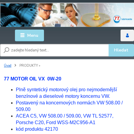
Menu
Hledat
Úvod
PRODUKTY »
77 MOTOR OIL VX 0W-20
Plně syntetický motorový olej pro nejmodernější
benzínové a dieselové motory koncernu VW.
Postavený na koncernových normách VW 508.00 /
509.00
ACEA C5, VW 508.00 / 509.00, VW TL 52577,
Porsche C20, Ford WSS-M2C956-A1
kód produktu 42170